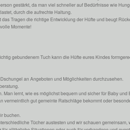
erson gestärkt, da man viel schneller auf Bedürfnisse wie Hun
stet, durch die aufrechte Haltung.
dert das Tragen die richtige Entwicklung der Hüfte und beugt Rü
volle Momente!
er richtig gebundenem Tuch kann die Hüfte eures Kindes formgerec
ßen Dschungel an Angeboten und Möglichkeiten durchzusehen.
eberatung.
 Man lernt, wie es möglichst bequem und sicher für Baby und El
man vermeintlich gut gemeinte Ratschläge bekommt oder beson
ir buchen.
nterschiedliche Tücher austesten und wir schauen gemeinsam,
r für alltägliche Situationen oder auch für vorhandene und eve