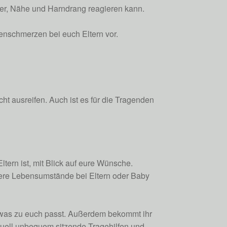
ger, Nähe und Harndrang reagieren kann.
ckenschmerzen bei euch Eltern vor.
ht ausreifen. Auch ist es für die Tragenden
tern ist, mit Blick auf eure Wünsche.
dere Lebensumstände bei Eltern oder Baby
 was zu euch passt. Außerdem bekommt ihr
ntuell unbequem sitzende Tragehilfen und