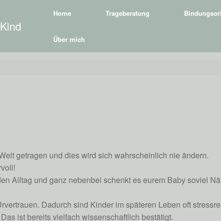
Home
Trageberatung
Bindungsori
 Kind
Über mich
elt getragen und dies wird sich wahrscheinlich nie ändern.
voll!
r den Alltag und ganz nebenbei schenkt es eurem Baby soviel Nä
rvertrauen. Dadurch sind Kinder im späteren Leben oft stressre
s ist bereits vielfach wissenschaftlich bestätigt.