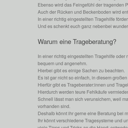
Ebenso wird das Feingefühl der tragenden P
Auch der Rücken und Beckenboden wird entla
In einer richtig eingestellten Tragehilfe för
Und es schenkt euch ganz nebenbei wunder
Warum eine Trageberatung?
In einer richtig eingestellten Tragehilfe od
bequem und angenehm.
Hierbei gibt es einige Sachen zu beachten.
Es ist gar nicht so einfach, in diesem gro
Hierfür gibt es Trageberater:innen und Trag
Hierdurch werden teure Fehlkäufe vermieden.
Schnell lässt man sich verunsichern, weil 
vorhanden sind.
Deshalb könnt ihr gerne eine Beratung bei m
Ihr könnt verschiedene Tragesysteme und u
viele Tipps und Tricks an die Hand: entwede