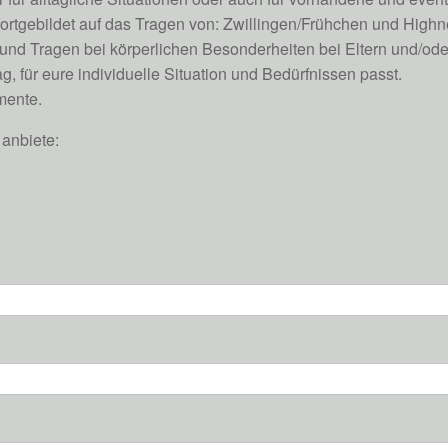
fortgebildet auf das Tragen von: Zwillingen/Frühchen und High
 Tragen bei körperlichen Besonderheiten bei Eltern und/oder 
g, für eure individuelle Situation und Bedürfnissen passt.
mente.
 anbiete: