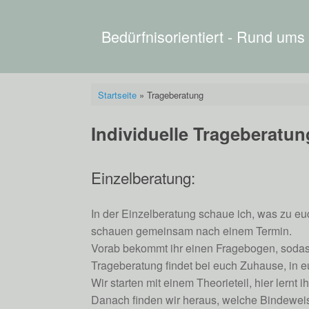
Zum
Inhalt
springen
Bedürfnisorientiert - Rund ums
Startseite
»
Trageberatung
Individuelle Trageberatun
Einzelberatung:
In der Einzelberatung schaue ich, was zu eu
schauen gemeinsam nach einem Termin.
Vorab bekommt ihr einen Fragebogen, sodass 
Trageberatung findet bei euch Zuhause, in 
Wir starten mit einem Theorieteil, hier lern
Danach finden wir heraus, welche Bindeweis