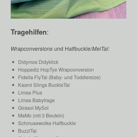
:
Tragehilfen
Wrapconversions
und Halfbuckle/
MeiTai:
Didymos Didyklick
Hoppediz HopTye Wrapconversion
Fidella FlyTai (Baby- und Toddlersize)
Kaami Slings BuckleTai
Limas Plus
Limas Babytrage
Girasol MySol
MaMo (mit 3 Beuteln)
Schmusewolke Halfbuckle
BuzziTai