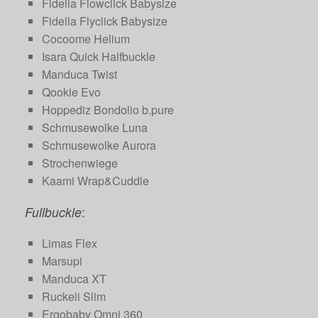
Fidella Flowclick Babysize
Fidella Flyclick Babysize
Cocoome Helium
Isara Quick Halfbuckle
Manduca Twist
Qookie Evo
Hoppediz Bondolio b.pure
Schmusewolke Luna
Schmusewolke Aurora
Strochenwiege
Kaami Wrap&Cuddle
Fullbuckle
:
Limas Flex
Marsupi
Manduca XT
Ruckeli Slim
Ergobaby Omni 360