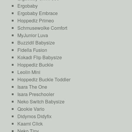
Ergobaby
Ergobaby Embrace
Hoppediz Primeo
Schmusewolke Comfort
MyJunior Luva
Buzzidil Babysize
Fidella Fusion
Kokadi Flip Babysize
Hoppediz Buckle
Leolin Mini
Hoppediz Buckle Toddler
Isara The One
Isara Preschooler
Neko Switch Babysize
Qookie Vario
Didymos Didyfix
Kaami Click
Neko Tiny