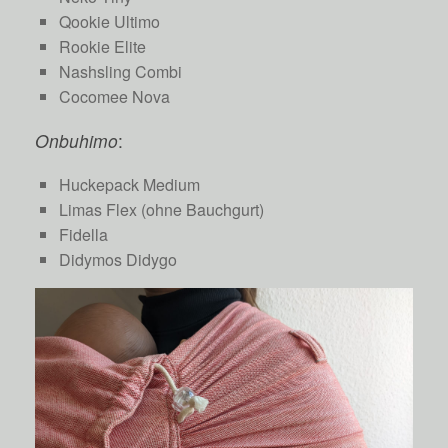
Qookie Ultimo
Rookie Elite
Nashsling Combi
Cocomee Nova
Onbuhimo
:
Huckepack Medium
Limas Flex (ohne Bauchgurt)
Fidella
Didymos Didygo