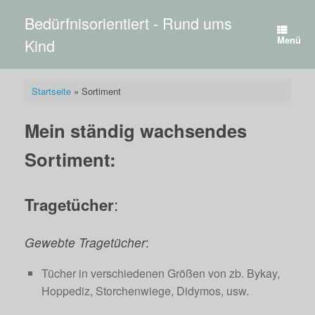
Zum
Bedürfnisorientiert - Rund ums
Inhalt
springen
Menü
Kind
Startseite
»
Sortiment
Mein ständig wachsendes
Sortiment:
:
Tragetücher
Gewebte Tragetücher
:
Tücher in verschiedenen Größen von zb. Bykay,
Hoppediz, Storchenwiege, Didymos, usw.