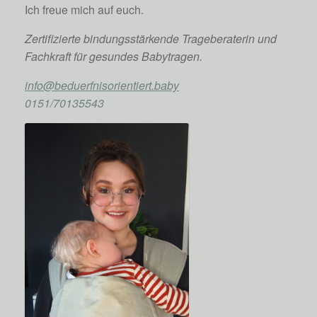
Ich freue mich auf euch.
Zertifizierte bindungsstärkende Trageberaterin und
Fachkraft für gesundes Babytragen.
info@beduerfnisorientiert.baby
0151/70135543