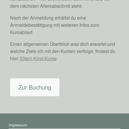
dem nächsten Altersabschnitt steht.
Nach der Anmeldung erhältst du eine
Anmeldebestätigung mit weiteren Infos zum
Kursablauf.
Einen allgemeinen Überblick was dich erwartet und
welche Ziele ich mit den Kursen verfolge, findest du
hier:
Eltern-Kind-Kurse
Zur Buchung
Impressum