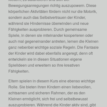
Bewegungsanregungen richtig auszupowern. Diese
körperlichen Aktivitäten fördern nicht nur die Motorik,
sondern auch das Selbstvertrauen der Kinder,
während sie Hindernisse überwinden und neue
Fähigkeiten ausprobieren. Durch gemeinsame
Spiele, in denen sie miteinander kooperieren oder
auch mal gegeneinander antreten, lernen die Kleinen
ganz nebenbei wichtige soziale Regeln. Die Fantasie
der Kinder wird dabei ebenfalls angeregt, denn oft
entwickeln sie in diesen Situationen eigene
Spielideen und erweitern so ihre kreativen
Fähigkeiten.
Eltern spielen in diesem Kurs eine ebenso wichtige
Rolle. Sie bieten ihren Kindern einen liebevollen,
achtsamen und sicheren Rahmen, der es den
Kleinen ermöglicht, sich frei und selbstbewusst
auszuprobieren. Während die Kinder aktiv sind, gibt