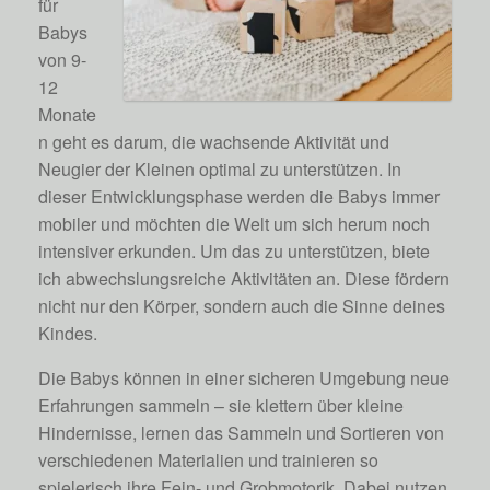
für
Babys
von 9-
12
Monate
n geht es darum, die wachsende Aktivität und
Neugier der Kleinen optimal zu unterstützen. In
dieser Entwicklungsphase werden die Babys immer
mobiler und möchten die Welt um sich herum noch
intensiver erkunden. Um das zu unterstützen, biete
ich abwechslungsreiche Aktivitäten an. Diese fördern
nicht nur den Körper, sondern auch die Sinne deines
Kindes.
Die Babys können in einer sicheren Umgebung neue
Erfahrungen sammeln – sie klettern über kleine
Hindernisse, lernen das Sammeln und Sortieren von
verschiedenen Materialien und trainieren so
spielerisch ihre Fein- und Grobmotorik. Dabei nutzen