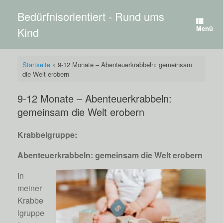
Zum
Bedürfnisorientiert - Rund ums
Inhalt
springen
Menü
Kind
Startseite
»
9-12 Monate – Abenteuerkrabbeln: gemeinsam
die Welt erobern
9-12 Monate – Abenteuerkrabbeln:
gemeinsam die Welt erobern
Krabbelgruppe:
Abenteuerkrabbeln: gemeinsam die Welt erobern
In
meiner
Krabbe
lgruppe