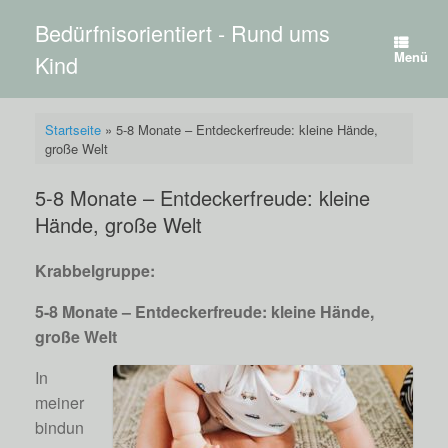
Zum
Bedürfnisorientiert - Rund ums
Inhalt
springen
Menü
Kind
Startseite
»
5-8 Monate – Entdeckerfreude: kleine Hände,
große Welt
5-8 Monate – Entdeckerfreude: kleine
Hände, große Welt
Krabbelgruppe:
5-8 Monate – Entdeckerfreude: kleine Hände,
große Welt
In
meiner
bindun