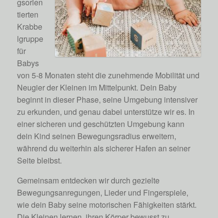
gsorien
tierten
Krabbe
lgruppe
für
Babys
von 5-8 Monaten steht die zunehmende Mobilität und
Neugier der Kleinen im Mittelpunkt. Dein Baby
beginnt in dieser Phase, seine Umgebung intensiver
zu erkunden, und genau dabei unterstütze wir es. In
einer sicheren und geschützten Umgebung kann
dein Kind seinen Bewegungsradius erweitern,
während du weiterhin als sicherer Hafen an seiner
Seite bleibst.
Gemeinsam entdecken wir durch gezielte
Bewegungsanregungen, Lieder und Fingerspiele,
wie dein Baby seine motorischen Fähigkeiten stärkt.
Die Kleinen lernen, ihren Körper bewusst zu